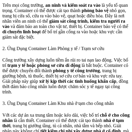
Trên mọi công trường,
an ninh và kiểm soát ra vào
là yếu tố quan
trọng. Container có thể được cải tạo thành
phòng bảo vệ
nhỏ gọn,
trang bị cửa sổ, cửa ra vào bảo vệ, quạt hoặc điều hòa. Đây là nơi
nhân viên an ninh có thể
giám sát công trình, kiểm tra người ra
vào
và đảm bảo an toàn cho vật tư, thiết bị. Container bảo vệ có thể
di chuyển linh hoạt
để bố trí gần cổng ra vào hoặc khu vực cần
giám sát đặc biệt.
2. Ứng Dụng Container Làm Phòng y tế / Trạm sơ cứu
Công trường xây dựng luôn tiềm ẩn rủi ro tai nạn lao động. Việc bố
trí
trạm y tế hoặc phòng sơ cứu di động
là bắt buộc. Container có
thể được chuyển đổi thành
phòng y tế công trường
, trang bị
giường bệnh, tủ thuốc, thiết bị sơ cứu cơ bản và khu vực rửa tay.
Giải pháp này giúp
xử lý kịp thời các tình huống khẩn cấp
, đồng
thời đảm bảo công nhân luôn được chăm sóc y tế ngay tại công
trình.
3. Ứng Dụng Container Làm Khu nhà ở tạm cho công nhân
Với các dự án xa trung tâm hoặc kéo dài, việc bố trí
chỗ ở cho công
nhân
là cần thiết. Container có thể được cải tạo thành
nhà ở tạm
thời
, trang bị giường tầng, tủ cá nhân, nhà tắm và bếp nhỏ. Giải
pháp này không chỉ
tiết kiệm chi phí xây dựng nhà ở cố định
, mà