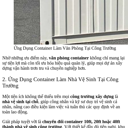
Ứng Dụng Container Làm Văn Phòng Tại Công Trường
Nhờ những ưu điểm này,
văn phòng container
không chỉ mang lại
sự tiện lợi mà còn tối ưu hóa hiệu quả quản lý, giúp mọi dự án xây
dựng vận hành trơn tru và chuyên nghiệp hơn.
2. Ứng Dụng Container Làm Nhà Vệ Sinh Tại Công
Trường
Một tiện ích không thể thiếu trên mọi
công trường xây dựng
là
nhà vệ sinh tại chỗ
, giúp công nhân và kỹ sư duy trì vệ sinh cá
nhân, nâng cao điều kiện làm việc và tuân thủ các quy định về an
toàn lao động.
Giải pháp tuyệt vời là
chuyển đổi container 10ft, 20ft hoặc 40ft
thành nhà vệ sinh công trường
. Với thiết kế đầy đủ tiện nghi, khu