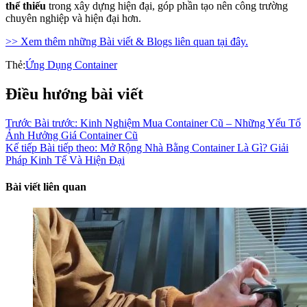
thể thiếu
trong xây dựng hiện đại, góp phần tạo nên công trường
chuyên nghiệp và hiện đại hơn.
>> Xem thêm những Bài viết & Blogs liên quan tại đây.
Thẻ:
Ứng Dụng Container
Điều hướng bài viết
Trước
Bài trước:
Kinh Nghiệm Mua Container Cũ – Những Yếu Tố
Ảnh Hưởng Giá Container Cũ
Kế tiếp
Bài tiếp theo:
Mở Rộng Nhà Bằng Container Là Gì? Giải
Pháp Kinh Tế Và Hiện Đại
Bài viết liên quan