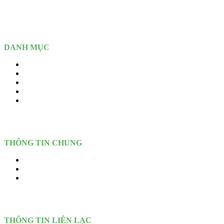
Depot:
Cao Tốc Mỹ Phước – Tân Vạn, Kp 4, P. An Phú, Tp Hồ
Chí Minh (Tp. Thuận An, Bình Dương - Cũ)
DANH MỤC
Home
Giới thiệu
Sản Phẩm
Dịch vụ
Tin Tức – Blogs
THÔNG TIN CHUNG
Dịch vụ
Giới thiệu
Liên hệ
THÔNG TIN LIÊN LẠC