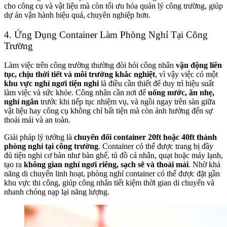
cho công cụ và vật liệu mà còn tối ưu hóa quản lý công trường, giúp
dự án vận hành hiệu quả, chuyên nghiệp hơn.
4. Ứng Dụng Container Làm Phòng Nghỉ Tại Công
Trường
Làm việc trên công trường thường đòi hỏi công nhân
vận động liên
tục, chịu thời tiết và môi trường khắc nghiệt
, vì vậy việc có một
khu vực nghỉ ngơi tiện nghi
là điều cần thiết để duy trì hiệu suất
làm việc và sức khỏe. Công nhân cần nơi để
uống nước, ăn nhẹ,
nghỉ ngắn
trước khi tiếp tục nhiệm vụ, và ngồi ngay trên sàn giữa
vật liệu hay công cụ không chỉ bất tiện mà còn ảnh hưởng đến sự
thoải mái và an toàn.
Giải pháp lý tưởng là
chuyển đổi container 20ft hoặc 40ft thành
phòng nghỉ tại công trường
. Container có thể được trang bị đầy
đủ tiện nghi cơ bản như bàn ghế, tủ đồ cá nhân, quạt hoặc máy lạnh,
tạo ra
không gian nghỉ ngơi riêng, sạch sẽ và thoải mái
. Nhờ khả
năng di chuyển linh hoạt, phòng nghỉ container có thể được đặt gần
khu vực thi công, giúp công nhân tiết kiệm thời gian di chuyển và
nhanh chóng nạp lại năng lượng.