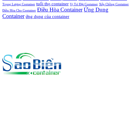
tuổi thọ container
Trọng Lượng Container
Vị Trí Đặt Container
Xếp Chồng Container
Điều Hòa Container
Ứng Dụng
Điều Hòa Cho Container
Container
ứng dụng của container
Liên hệ
CÔNG TY TNHH CONTAINER SAO BIỂN
MST:
3702.436.804
Văn Phòng:
TĐS 1224, TBĐ 39, Khu Phố Tân Thắng, Phường
Tân Đông Hiệp, Tp Hồ Chí Minh (Tp Dĩ An, Bình Dương - Cũ)