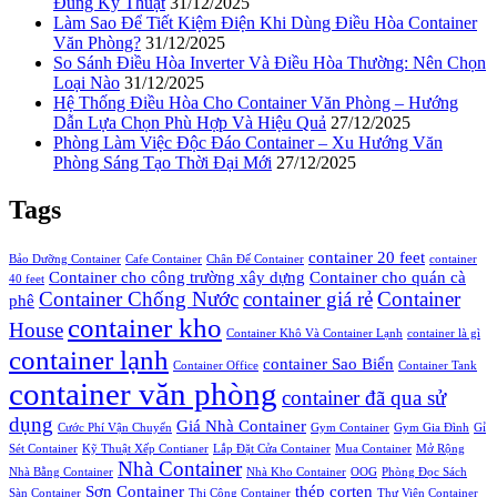
Đúng Kỹ Thuật
31/12/2025
Làm Sao Để Tiết Kiệm Điện Khi Dùng Điều Hòa Container
Văn Phòng?
31/12/2025
So Sánh Điều Hòa Inverter Và Điều Hòa Thường: Nên Chọn
Loại Nào
31/12/2025
Hệ Thống Điều Hòa Cho Container Văn Phòng – Hướng
Dẫn Lựa Chọn Phù Hợp Và Hiệu Quả
27/12/2025
Phòng Làm Việc Độc Đáo Container – Xu Hướng Văn
Phòng Sáng Tạo Thời Đại Mới
27/12/2025
Tags
container 20 feet
Bảo Dưỡng Container
Cafe Container
Chân Đế Container
container
Container cho công trường xây dựng
Container cho quán cà
40 feet
Container Chống Nước
container giá rẻ
Container
phê
container kho
House
Container Khô Và Container Lạnh
container là gì
container lạnh
container Sao Biển
Container Office
Container Tank
container văn phòng
container đã qua sử
dụng
Giá Nhà Container
Cước Phí Vận Chuyển
Gym Container
Gym Gia Đình
Gỉ
Sét Container
Kỹ Thuật Xếp Contianer
Lắp Đặt Cửa Container
Mua Container
Mở Rộng
Nhà Container
Nhà Bằng Container
Nhà Kho Container
OOG
Phòng Đọc Sách
Sơn Container
thép corten
Sàn Container
Thi Công Container
Thư Viện Container