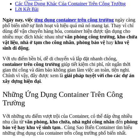
Các Ứng Dụng Khác Của Container Trên Công Trường
Lời Kết Bài
Ngày nay, việc
ứng dụng container trên công trường
ngày càng
phổ biến nhờ sự linh hoạt và hiệu quả mà nó mang lại. Thay vì chỉ
dùng để vận chuyển hàng hóa, container hiện được tận dụng cho
nhiều mục đích khác nhau như
văn phòng công trường
,
kho chứa
vật liệu
,
nhà ở tạm cho công nhân
,
phòng bảo vệ
hay
khu vệ
sinh di động
.
Với ưu điểm bền bỉ, dễ di chuyển và lắp đặt nhanh chóng,
container trên công trường
giúp tiết kiệm chi phí, rút ngắn thời
gian thi công và đảm bảo không gian làm việc an toàn, tiện nghi.
Chính vì vậy, đây được xem là
giải pháp tuyệt vời cho các dự án
xây dựng hiện đại
.
Những Ứng Dụng Container Trên Công
Trường
Với những ưu điểm vượt trội của Container, có thể đáp ứng nhiều
nhu cầu từ
văn phòng, kho chứa, nhà nghỉ công nhân
đến
phòng
bảo vệ hay khu vệ sinh tạm
.. Cùng Sao Biển Container tìm hiểu
những ứng dụng của container trên công trường phổ biến nhất.