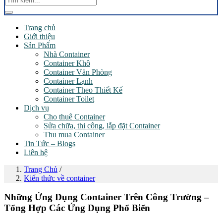
Trang chủ
Giới thiệu
Sản Phẩm
Nhà Container
Container Khô
Container Văn Phòng
Container Lạnh
Container Theo Thiết Kế
Container Toilet
Dịch vụ
Cho thuê Container
Sửa chữa, thi công, lắp đặt Container
Thu mua Container
Tin Tức – Blogs
Liên hệ
Trang Chủ
/
Kiến thức về container
Những Ứng Dụng Container Trên Công Trường –
Tổng Hợp Các Ứng Dụng Phổ Biến