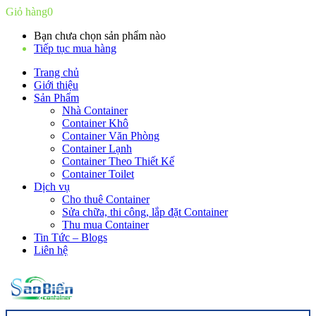
Giỏ hàng
0
Bạn chưa chọn sản phẩm nào
Tiếp tục mua hàng
Trang chủ
Giới thiệu
Sản Phẩm
Nhà Container
Container Khô
Container Văn Phòng
Container Lạnh
Container Theo Thiết Kế
Container Toilet
Dịch vụ
Cho thuê Container
Sửa chữa, thi công, lắp đặt Container
Thu mua Container
Tin Tức – Blogs
Liên hệ