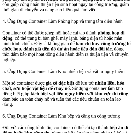
còn giúp công nhân thuận tiện sinh hoạt ngay tại công trường, giảm
thời gian di chuyển và nâng cao hiệu quả làm việc.
4. Ứng Dụng Container Làm Phòng họp và trung tâm điều hành
Container có thể được ghép nối hoặc cải tạo thành
phòng họp di
động
, có thể trang bị bàn ghế, máy lạnh, bảng điện tử hoặc màn
hình trình chiếu. Đây là không gian để
ban chỉ huy công trường tổ
chức họp, đánh giá tiến độ dự án hoặc tiếp đón đối tác
, đồng
thời đảm bảo mọi hoạt động điều hành diễn ra thuận tiện và chuyên
nghiệp.
5. Ứng Dụng Container Làm Kho nhiên liệu và vật tư nguy hiểm
Một số container được
gia cố đặc biệt
để lưu trữ
nhiên liệu, hóa
chất, sơn hoặc vật liệu dễ cháy nổ
. Sử dụng container làm kho
riêng biệt giúp
tách biệt vật liệu nguy hiểm với khu vực thi công
,
đảm bảo an toàn cháy nổ và tuân thủ các tiêu chuẩn an toàn lao
động.
6. Ứng Dụng Container Làm Khu bếp và căng tin công trường
Đối với các công trình lớn, container có thể cải tạo thành
bếp ăn di
động hoặc khu căng tin
, phục vụ bữa ăn cho công nhân và kỹ sư