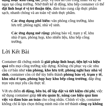
ngay tại công trường. Nhờ thiết kế di động, khu bếp container có thể
đặt linh hoạt ở vị trí thuận tiện
, đảm bảo cung cấp thực phẩm
sạch, nhanh chóng và an toàn vệ sinh thực phẩm.
Các ứng dụng phổ biến:
văn phòng công trường, kho
lưu trữ, phòng nghỉ, nhà vệ sinh.
Các ứng dụng mở rộng:
phòng bảo vệ, trạm y tế, khu
nhà ở tạm, phòng họp, kho nhiên liệu, khu bếp công
trường.
Lời Kết Bài
Container đã chứng minh là
giải pháp linh hoạt, tiện lợi và hiệu
quả
trên mọi công trường xây dựng. Không chỉ phục vụ các nhu
cầu cơ bản như
văn phòng, kho lưu trữ, phòng nghỉ hay nhà vệ
sinh
, container còn có thể tùy biến thành
phòng bảo vệ, trạm y tế,
khu nhà ở tạm, phòng họp hay khu bếp công trường
, đáp ứng
trọn vẹn mọi yêu cầu thực tế.
Với ưu điểm
di động, bền bỉ, dễ lắp đặt và tiết kiệm chi phí
, việc
sử dụng container giúp
tối ưu quản lý, nâng cao hiệu quả làm
việc và đảm bảo an toàn
cho công nhân. Chính vì vậy, container
không chỉ là lựa chọn thông minh mà còn trở thành
công cụ không