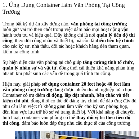
1. Ứng Dụng Container Làm Văn Phòng Tại Công
Trường
Trong bất kỳ dự án xây dựng nào,
văn phòng tại công trường
luôn giữ vai trò then chốt trong việc đảm bảo mọi hoạt động vận
hành trơn tru và hiệu quả. Đây không chỉ là nơi
quản lý tiến độ thi
công
, theo dõi công nhân và thiết bị, mà còn là
điểm liên hệ chính
cho các kỹ sư, nhà thầu, đối tác hoặc khách hàng đến tham quan,
kiểm tra công trình.
Sự hiện diện của văn phòng tại chỗ giúp
tăng cường tính tổ chức,
quản lý nhân sự và vật tư
, đồng thời cải thiện khả năng phản ứng
nhanh khi phát sinh các vấn đề trong quá trình thi công.
Hiện nay, giải pháp
sử dụng container 20 feet hoặc 40 feet làm
văn phòng công trường
đang được nhiều doanh nghiệp lựa chọn.
Container có ưu điểm
di động, lắp đặt nhanh, bền chắc và tiết
kiệm chi phí
, đồng thời có thể dễ dàng tùy chỉnh để đáp ứng đầy đủ
nhu cầu làm việc: từ không gian làm việc cho kỹ sư, phòng họp,
đến khu vực lưu trữ hồ sơ và trang thiết bị. Với khả năng di chuyển
linh hoạt, container văn phòng có thể
thay đổi vị trí theo tiến độ
thi công
, đảm bảo luôn đáp ứng nhu cầu thực tế của công trường.