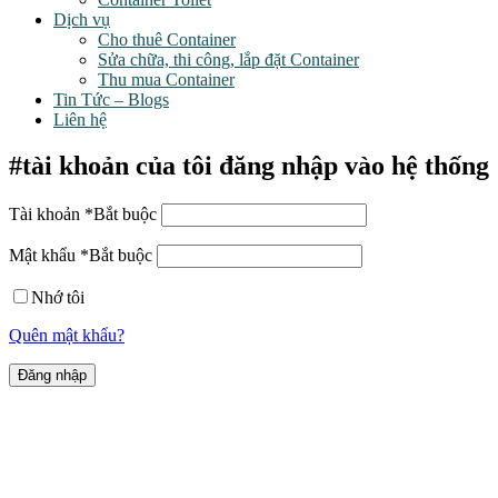
Dịch vụ
Cho thuê Container
Sửa chữa, thi công, lắp đặt Container
Thu mua Container
Tin Tức – Blogs
Liên hệ
#tài khoản của tôi
đăng nhập vào hệ thống
Tài khoản
*
Bắt buộc
Mật khẩu
*
Bắt buộc
Nhớ tôi
Quên mật khẩu?
Liên hệ