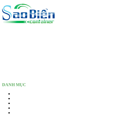
CÔNG TY TNHH CONTAINER SAO BIỂN
MST:
3702.436.804
Văn Phòng:
TĐS 1224, TBĐ 39, Khu Phố Tân Thắng, Phường Tân 
Depot:
Cao Tốc Mỹ Phước – Tân Vạn, Kp 4, P. An Phú, Tp Hồ Chí
DANH MỤC
Home
Giới thiệu
Sản Phẩm
Dịch vụ
Tin Tức – Blogs