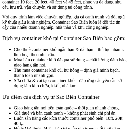
container 10 feet, 20 feet, 40 feet và 45 feet, phục vụ đa dạng nhu
cầu lưu trữ, vận chuyển và sử dụng tại công trình.
Với quy trình làm việc chuyên nghiệp, giá cả cạnh tranh và đội ngũ
kỹ thuật giàu kinh nghiệm, Container Sao Biển luôn là đối tác tin
cậy của nhiều doanh nghiệp, nhà thầu và khu công nghiệp.
Dịch vụ container khô tại Container Sao Biển bao gồm:
Cho thuê container khô ngắn hạn & dài hạn – thủ tục nhanh,
linh hoạt theo nhu cầu.
Mua bán container khô đã qua sử dụng – chất lượng đảm bảo,
giao hàng tận nơi.
Thu mua container khô cũ, hư hỏng – định giá minh bạch,
thanh toán nhanh gọn.
Sửa chữa & cải tạo container khô – đáp ứng các yêu cầu sử
dụng làm kho chứa, ki-ốt, nhà tạm…
Ưu điểm của dịch vụ từ Sao Biển Container
Giao hàng tận nơi trên toàn quốc – thời gian nhanh chóng.
Giá thuê và bán cạnh tranh – không phát sinh chi phí ẩn.
Luôn sẵn hàng các kích thước container phổ biến: 10ft, 20ft,
40ft,..
Hỗ trợ kỹ thuật 24/7 – bảo trì miễn phí trong suốt thời gian