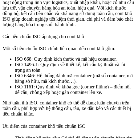
hoạt động trong lĩnh vực logistics, xuất nhập khẩu, hoặc có nhu cầu
lưu trữ, vận chuyển hàng hóa an toàn, hiệu quả. Với kích thước
đồng bộ, kết cấu bền chắc và khả năng sử dụng toàn cầu, cont khô
ISO giúp doanh nghiệp tiết kiệm thời gian, chi phí và đảm bảo chất
lượng hàng hóa trong suốt hành trình.
Các tiêu chuẩn ISO áp dụng cho cont khô
Một số tiêu chuẩn ISO chính liên quan đến cont khô gồm:
ISO 668: Quy định kích thước và mã hiệu container.
ISO 1496-1: Quy định về thiết kế, kết cấu kỹ thuật và tải
trọng an toàn.
ISO 6346: Hệ thống đánh mã container (mã số container, mã
hãng sở hữu, mã kích thước…).
ISO 1161: Quy định về khóa góc (corner fitting) – điểm nối
để cẩu, chồng xếp hoặc gắn container lên xe.
Nhờ tuân thủ ISO, container khô có thể dễ dàng luân chuyển trên
toàn cầu, phù hợp với hệ thống cẩu, tàu, xe đầu kéo và các thiết bị
tiêu chuẩn khác.
Ưu điểm của container khô tiêu chuẩn ISO