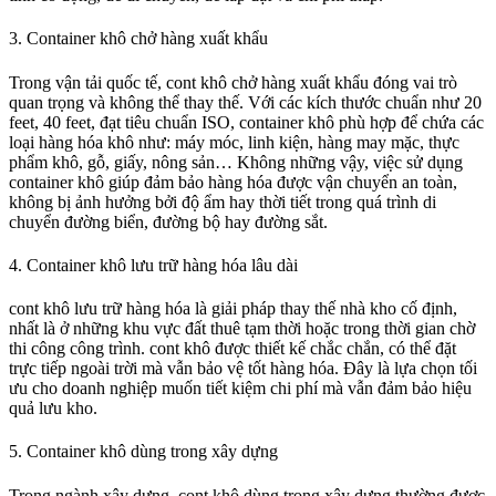
3. Container khô chở hàng xuất khẩu
Trong vận tải quốc tế, cont khô chở hàng xuất khẩu đóng vai trò
quan trọng và không thể thay thế. Với các kích thước chuẩn như 20
feet, 40 feet, đạt tiêu chuẩn ISO, container khô phù hợp để chứa các
loại hàng hóa khô như: máy móc, linh kiện, hàng may mặc, thực
phẩm khô, gỗ, giấy, nông sản… Không những vậy, việc sử dụng
container khô giúp đảm bảo hàng hóa được vận chuyển an toàn,
không bị ảnh hưởng bởi độ ẩm hay thời tiết trong quá trình di
chuyển đường biển, đường bộ hay đường sắt.
4. Container khô lưu trữ hàng hóa lâu dài
cont khô lưu trữ hàng hóa là giải pháp thay thế nhà kho cố định,
nhất là ở những khu vực đất thuê tạm thời hoặc trong thời gian chờ
thi công công trình. cont khô được thiết kế chắc chắn, có thể đặt
trực tiếp ngoài trời mà vẫn bảo vệ tốt hàng hóa. Đây là lựa chọn tối
ưu cho doanh nghiệp muốn tiết kiệm chi phí mà vẫn đảm bảo hiệu
quả lưu kho.
5. Container khô dùng trong xây dựng
Trong ngành xây dựng, cont khô dùng trong xây dựng thường được