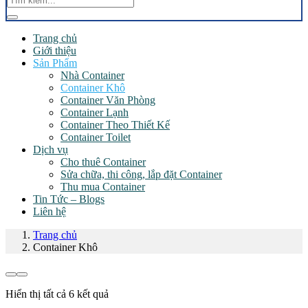
Trang chủ
Giới thiệu
Sản Phẩm
Nhà Container
Container Khô
Container Văn Phòng
Container Lạnh
Container Theo Thiết Kế
Container Toilet
Dịch vụ
Cho thuê Container
Sửa chữa, thi công, lắp đặt Container
Thu mua Container
Tin Tức – Blogs
Liên hệ
Trang chủ
Container Khô
Hiển thị tất cả 6 kết quả