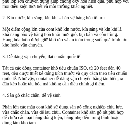
phủ lớp sơn chuyên dụng giúp chống oxy hóa hiệu quả, phù hợp với
mọi điều kiện thời tiết và môi trường khắc nghiệt.
2. Kín nước, kín sáng, kín khí – bảo vệ hàng hóa tối ưu
Một điểm cộng lớn của cont khô kín nước, kín sáng và kín khí là
khả năng bảo vệ hàng hóa khỏi mưa gió, bụi bẩn và côn trùng.
Hàng hóa luôn được giữ khô ráo và an toàn trong suốt quá trình lưu
kho hoặc vận chuyển.
3. Dễ dàng vận chuyển, đạt chuẩn quốc tế
Tất cả các dòng container khô tiêu chuẩn ISO, từ 20 feet đến 40
feet, đều được thiết kế đúng kích thước và quy cách theo tiêu chuẩn
quốc tế. Nhờ vậy, container dễ dàng vận chuyển bằng tàu biển, xe
đầu kéo hoặc tàu hỏa mà không cần điều chỉnh gì thêm.
4. Sàn gỗ chắc chắn, dễ vệ sinh
Phần lớn các mẫu cont khô sử dụng sàn gỗ công nghiệp chịu lực,
vừa chắc chắn, vừa dễ lau chùi. Container khô sàn gỗ rất phù hợp
để chứa các loại hàng đóng kiện, hàng nhẹ đến trung bình hoặc
dùng làm kho tạm.