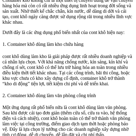
Container khô không chỉ là một thiết bị chuyên dùng để vận chuyển
hàng hóa mà còn có rất nhiều ứng dụng linh hoạt trong đời sống và
sản xuất. Nhờ thiết kế chắc chắn, kín nước, dễ dàng di dời và cải
tạo, cont khô ngày càng được sử dụng rộng rãi trong nhiều lĩnh vực
khác nhau.
Dưới đây là các ứng dụng phổ biến nhất của cont khô hiện nay:
1. Container khô dùng làm kho chứa hàng
cont khô dùng làm kho là giải pháp được rất nhiều doanh nghiệp và
cá nhân lựa chọn. Với khả năng chống nước, kín sáng, kín khí và
chống rỉ sét, cont khô có thể lưu trữ hàng hóa an toàn trong nhiều
điều kiện thời tiết khác nhau. Tại các công trình, bãi thi công, hoặc
khu vực chưa có kho xây dựng cố định, container khô trở thành
“kho di động” tiện lợi, tiết kiệm chi phí và dễ triển khai.
2. Container khô dùng làm văn phòng công trình
Một ứng dụng rất phổ biến nữa là cont khô dùng làm văn phòng.
Sau khi được cải tạo đơn giản (thêm cửa sổ, cửa ra vào, hệ thống
điện và cách nhiệt), cont khô hoàn toàn có thể trở thành văn phòng
làm việc tại công trường, điểm giao dịch tạm thời hoặc phòng bảo
vệ. Đây là lựa chọn lý tưởng cho các doanh nghiệp xây dựng nhờ
tính cơ động, dễ di chuyển, dễ lắp đặt và chi phí thấp.