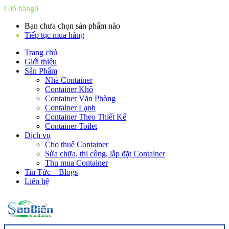
Giỏ hàng
0
Bạn chưa chọn sản phẩm nào
Tiếp tục mua hàng
Trang chủ
Giới thiệu
Sản Phẩm
Nhà Container
Container Khô
Container Văn Phòng
Container Lạnh
Container Theo Thiết Kế
Container Toilet
Dịch vụ
Cho thuê Container
Sửa chữa, thi công, lắp đặt Container
Thu mua Container
Tin Tức – Blogs
Liên hệ