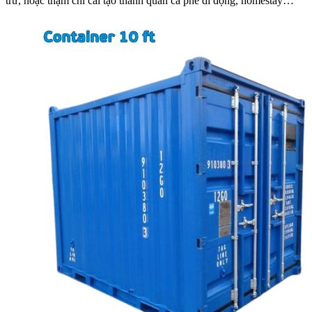
trữ, hoặc thậm chí cải tạo thành quán cà phê di động, homestay…