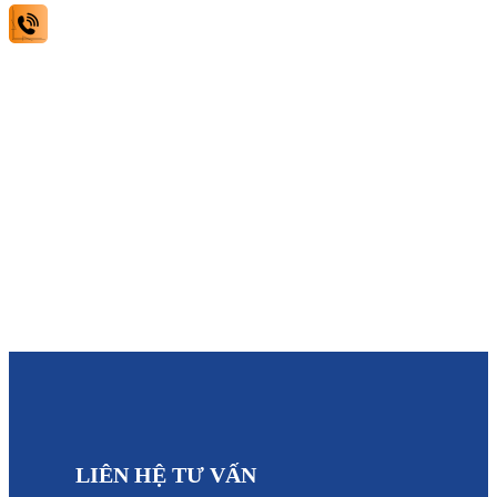
0903449086
Theo dõi chúng tôi:
@ 2025 bản quyền thuộc về Container Sao Biển | Thiết kế bởi
Net
Solutions
LIÊN HỆ TƯ VẤN