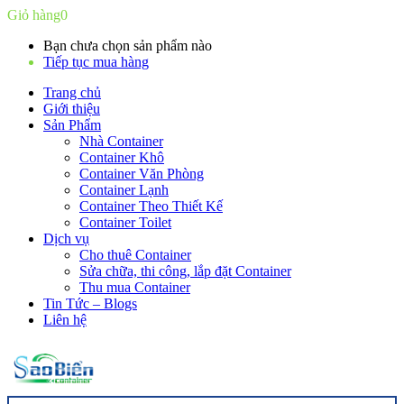
Giỏ hàng
0
Bạn chưa chọn sản phẩm nào
Tiếp tục mua hàng
Trang chủ
Giới thiệu
Sản Phẩm
Nhà Container
Container Khô
Container Văn Phòng
Container Lạnh
Container Theo Thiết Kế
Container Toilet
Dịch vụ
Cho thuê Container
Sửa chữa, thi công, lắp đặt Container
Thu mua Container
Tin Tức – Blogs
Liên hệ