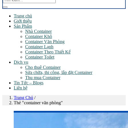
Trang chủ
Giới thiệu
Sản Phẩm
Nhà Container
Container Khô
Container Văn Phòng
Container Lạnh
Container Theo Thiết Kế
Container Toilet
Dịch vụ
Cho thuê Container
Sửa chữa, thi công, lắp đặt Container
Thu mua Container
Tin Tức – Blogs
Liên hệ
Trang Chủ
/
Thẻ "container văn phòng"