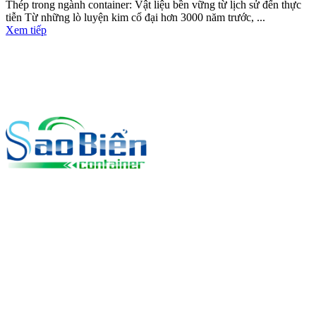
Thép trong ngành container: Vật liệu bền vững từ lịch sử đến thực
tiễn Từ những lò luyện kim cổ đại hơn 3000 năm trước, ...
Xem tiếp
Liên hệ
CÔNG TY TNHH CONTAINER SAO BIỂN
MST:
3702.436.804
Văn Phòng:
TĐS 1224, TBĐ 39, Khu Phố Tân Thắng, Phường
Tân Đông Hiệp, Tp Hồ Chí Minh (Tp Dĩ An, Bình Dương - Cũ)
Depot:
Cao Tốc Mỹ Phước – Tân Vạn, Kp 4, P. An Phú, Tp Hồ