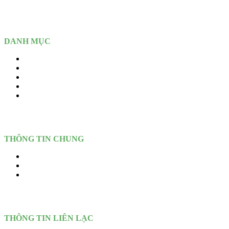
Chí Minh (Tp. Thuận An, Bình Dương - Cũ)
DANH MỤC
Home
Giới thiệu
Sản Phẩm
Dịch vụ
Tin Tức – Blogs
THÔNG TIN CHUNG
Dịch vụ
Giới thiệu
Liên hệ
THÔNG TIN LIÊN LẠC