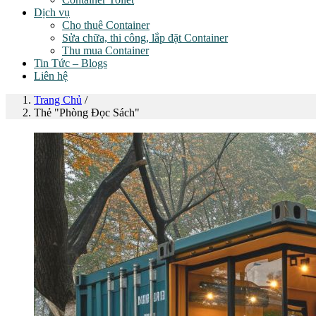
Dịch vụ
Cho thuê Container
Sửa chữa, thi công, lắp đặt Container
Thu mua Container
Tin Tức – Blogs
Liên hệ
Trang Chủ
/
Thẻ "Phòng Đọc Sách"