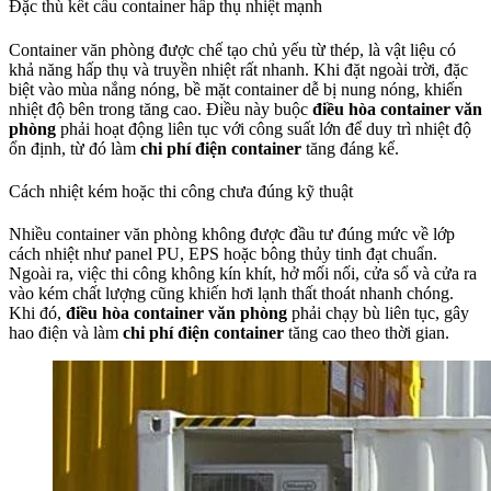
Đặc thù kết cấu container hấp thụ nhiệt mạnh
Container văn phòng được chế tạo chủ yếu từ thép, là vật liệu có
khả năng hấp thụ và truyền nhiệt rất nhanh. Khi đặt ngoài trời, đặc
biệt vào mùa nắng nóng, bề mặt container dễ bị nung nóng, khiến
nhiệt độ bên trong tăng cao. Điều này buộc
điều hòa container văn
phòng
phải hoạt động liên tục với công suất lớn để duy trì nhiệt độ
ổn định, từ đó làm
chi phí điện container
tăng đáng kể.
Cách nhiệt kém hoặc thi công chưa đúng kỹ thuật
Nhiều container văn phòng không được đầu tư đúng mức về lớp
cách nhiệt như panel PU, EPS hoặc bông thủy tinh đạt chuẩn.
Ngoài ra, việc thi công không kín khít, hở mối nối, cửa sổ và cửa ra
vào kém chất lượng cũng khiến hơi lạnh thất thoát nhanh chóng.
Khi đó,
điều hòa container văn phòng
phải chạy bù liên tục, gây
hao điện và làm
chi phí điện container
tăng cao theo thời gian.