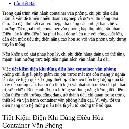
Lời Kết Bài
Trong quá trình vận hành container văn phòng, chi phí tiền điện
luôn là vấn đề khiến nhiều doanh nghiệp và đơn vị thi công đau
đầu. Do đặc thù kết cấu vỏ thép, khả năng cách nhiệt hạn chế và
thường đặt ngoài trời, container văn phòng hấp thụ nhiệt rất nhanh.
Điều này khiến điều hòa phải hoạt động liên tục với công suất lớn,
dẫn đến mức tiêu thụ điện năng cao hơn so với văn phòng xây dựng
truyền thống.
Nếu không có giải pháp hợp lý, chi phí điện hàng tháng có thể tăng
mạnh, ảnh hưởng trực tiếp đến ngân sách vận hành lâu dài.
Việc
tiết kiệm điện khi dùng điều hòa container văn phòng
không chỉ là giải pháp giảm chi phí trước mắt mà còn mang ý nghĩa
lâu dài về hiệu quả sử dụng thiết bị. Khi điều hòa hoạt động quá tải,
máy dễ xuống cấp, hao mòn linh kiện và phát sinh nhiều chi phí bảo
trì, sửa chữa. Bên cạnh đó, xu hướng sử dụng năng lượng tiết kiệm,
thân thiện môi trường cũng đang trở thành tiêu chí quan trọng trong
thiết kế và vận hành container văn phòng hiện đại. Vì vậy, tối ưu
điện năng cho hệ thống điều hòa là yếu tố không thể bỏ qua.
Tiết Kiệm Điện Khi Dùng Điều Hòa
Container Văn Phòng