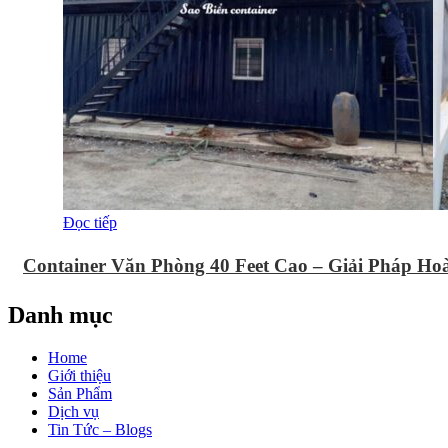
Đọc tiếp
Container Văn Phòng 40 Feet Cao – Giải Pháp H
Danh mục
Home
Giới thiệu
Sản Phẩm
Dịch vụ
Tin Tức – Blogs