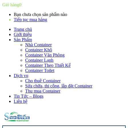
Giỏ hàng
0
Bạn chưa chọn sản phẩm nào
Tiếp tục mua hàng
Trang chủ
Giới thiệu
Sản Phẩm
Nhà Container
Container Khô
Container Văn Phòng
Container Lạnh
Container Theo Thiết Kế
Container Toilet
Dịch vụ
Cho thuê Container
Sửa chữa, thi công, lắp đặt Container
Thu mua Container
Tin Tức – Blogs
Liên hệ