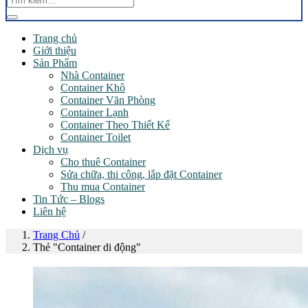
Trang chủ
Giới thiệu
Sản Phẩm
Nhà Container
Container Khô
Container Văn Phòng
Container Lạnh
Container Theo Thiết Kế
Container Toilet
Dịch vụ
Cho thuê Container
Sửa chữa, thi công, lắp đặt Container
Thu mua Container
Tin Tức – Blogs
Liên hệ
Trang Chủ
/
Thẻ "Container di động"