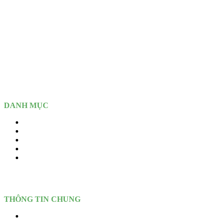
MST:
3702.436.804
Văn Phòng:
TĐS 1224, TBĐ 39, Khu Phố Tân Thắng, Phường
Tân Đông Hiệp, Tp Hồ Chí Minh (Tp Dĩ An, Bình Dương - Cũ)
Depot:
Cao Tốc Mỹ Phước – Tân Vạn, Kp 4, P. An Phú, Tp Hồ
Chí Minh (Tp. Thuận An, Bình Dương - Cũ)
DANH MỤC
Home
Giới thiệu
Sản Phẩm
Dịch vụ
Tin Tức – Blogs
THÔNG TIN CHUNG
Dịch vụ