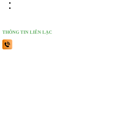
Giới thiệu
Liên hệ
THÔNG TIN LIÊN LẠC
0903449086
Theo dõi chúng tôi:
@ 2025 bản quyền thuộc về Container Sao Biển | Thiết kế bởi
Net
Solutions