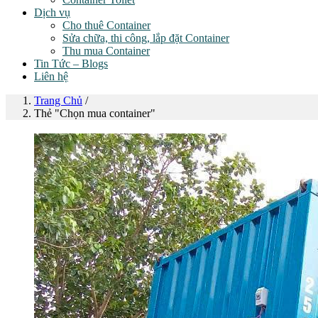
Dịch vụ
Cho thuê Container
Sửa chữa, thi công, lắp đặt Container
Thu mua Container
Tin Tức – Blogs
Liên hệ
Trang Chủ
/
Thẻ "Chọn mua container"