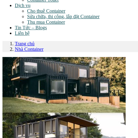
Dịch vụ
Cho thuê Container
Sửa chữa, thi công, lắp đặt Container
Thu mua Container
Tin Tức – Blogs
Liên hệ
Trang chủ
Nhà Container