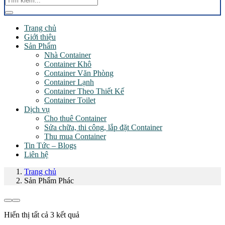
Trang chủ
Giới thiệu
Sản Phẩm
Nhà Container
Container Khô
Container Văn Phòng
Container Lạnh
Container Theo Thiết Kế
Container Toilet
Dịch vụ
Cho thuê Container
Sửa chữa, thi công, lắp đặt Container
Thu mua Container
Tin Tức – Blogs
Liên hệ
Trang chủ
Sản Phẩm Phác
Hiển thị tất cả 3 kết quả