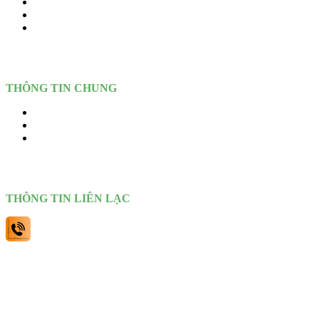
Sản Phẩm
Dịch vụ
Tin Tức – Blogs
THÔNG TIN CHUNG
Dịch vụ
Giới thiệu
Liên hệ
THÔNG TIN LIÊN LẠC
0903449086
Theo dõi chúng tôi: