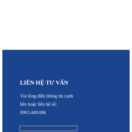
@ 2025 bản quyền thuộc về Container Sao Biển | Thiết kế bởi
Net
Solutions
LIÊN HỆ TƯ VẤN
Vui lòng điền thông tin cạnh
bên hoặc liên hệ số:
0903.449.086