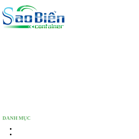
CÔNG TY TNHH CONTAINER SAO BIỂN
MST:
3702.436.804
Văn Phòng:
TĐS 1224, TBĐ 39, Khu Phố Tân Thắng, Phường
Tân Đông Hiệp, Tp Hồ Chí Minh (Tp Dĩ An, Bình Dương - Cũ)
Depot:
Cao Tốc Mỹ Phước – Tân Vạn, Kp 4, P. An Phú, Tp Hồ
Chí Minh (Tp. Thuận An, Bình Dương - Cũ)
DANH MỤC
Home
Giới thiệu