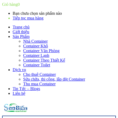
Giỏ hàng
0
Bạn chưa chọn sản phẩm nào
Tiếp tục mua hàng
Trang chủ
Giới thiệu
Sản Phẩm
Nhà Container
Container Khô
Container Văn Phòng
Container Lạnh
Container Theo Thiết Kế
Container Toilet
Dịch vụ
Cho thuê Container
Sửa chữa, thi công, lắp đặt Container
Thu mua Container
Tin Tức – Blogs
Liên hệ